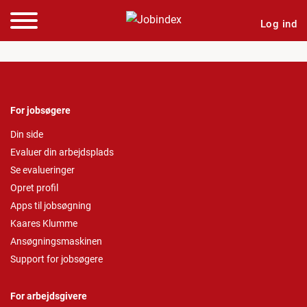
Log ind
For jobsøgere
Din side
Evaluer din arbejdsplads
Se evalueringer
Opret profil
Apps til jobsøgning
Kaares Klumme
Ansøgningsmaskinen
Support for jobsøgere
For arbejdsgivere