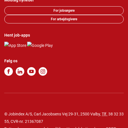
Modtag nyheder
For jobsøgere
For arbejdsgivere
Hent job-apps
Følg os
© Jobindex A/S, Carl Jacobsens Vej 29-31, 2500 Valby,
Tlf.
38 32 33
55
, CVR-nr. 21367087