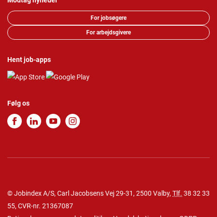
Modtag nyheder
For jobsøgere
For arbejdsgivere
Hent job-apps
Følg os
© Jobindex A/S, Carl Jacobsens Vej 29-31, 2500 Valby,
Tlf.
38 32 33
55
, CVR-nr. 21367087