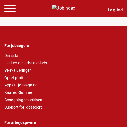
Log ind
For jobsøgere
Din side
Evaluer din arbejdsplads
Se evalueringer
Opret profil
Apps til jobsøgning
Kaares Klumme
Ansøgningsmaskinen
Support for jobsøgere
For arbejdsgivere