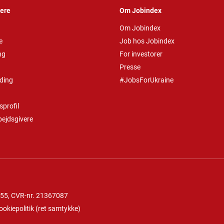
vere
Om Jobindex
Om Jobindex
e
Job hos Jobindex
ng
For investorer
Presse
ding
#JobsForUkraine
profil
bejdsgivere
 55
, CVR-nr. 21367087
ookiepolitik
(
ret samtykke
)