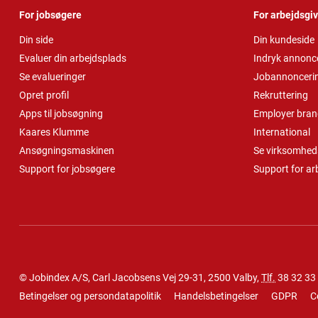
For jobsøgere
For arbejdsgi
Din side
Din kundeside
Evaluer din arbejdsplads
Indryk annonc
Se evalueringer
Jobannonceri
Opret profil
Rekruttering
Apps til jobsøgning
Employer bran
Kaares Klumme
International
Ansøgningsmaskinen
Se virksomheds
Support for jobsøgere
Support for ar
© Jobindex A/S, Carl Jacobsens Vej 29-31, 2500 Valby,
Tlf.
38 32 33
Betingelser og persondatapolitik
Handelsbetingelser
GDPR
C