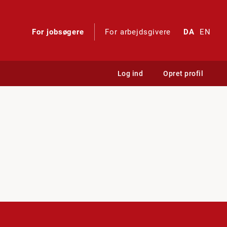
For jobsøgere
For arbejdsgivere
DA
EN
Log ind
Opret profil