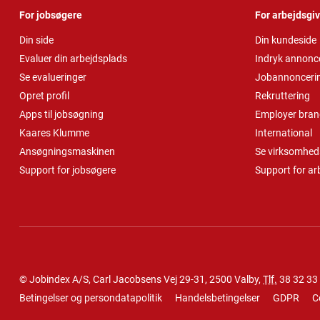
For jobsøgere
For arbejdsgi
Din side
Din kundeside
Evaluer din arbejdsplads
Indryk annonc
Se evalueringer
Jobannonceri
Opret profil
Rekruttering
Apps til jobsøgning
Employer bran
Kaares Klumme
International
Ansøgningsmaskinen
Se virksomheds
Support for jobsøgere
Support for ar
© Jobindex A/S, Carl Jacobsens Vej 29-31, 2500 Valby,
Tlf.
38 32 33
Betingelser og persondatapolitik
Handelsbetingelser
GDPR
C