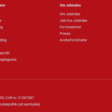
vere
Om Jobindex
Om Jobindex
e
Job hos Jobindex
ng
For investorer
Presse
ding
#JobsForUkraine
profil
bejdsgivere
 55
, CVR-nr. 21367087
ookiepolitik
(
ret samtykke
)