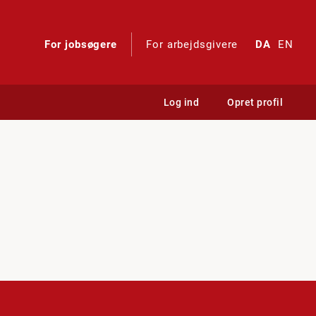
For jobsøgere
For arbejdsgivere
DA
EN
Log ind
Opret profil