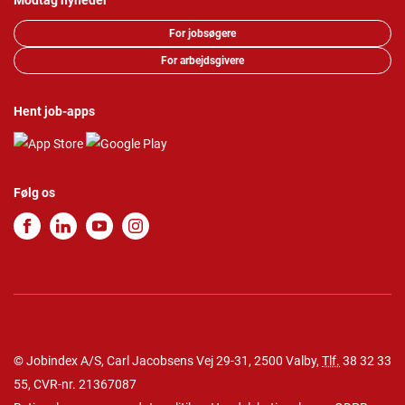
Modtag nyheder
For jobsøgere
For arbejdsgivere
Hent job-apps
Følg os
© Jobindex A/S, Carl Jacobsens Vej 29-31, 2500 Valby,
Tlf.
38 32 33
55
, CVR-nr. 21367087