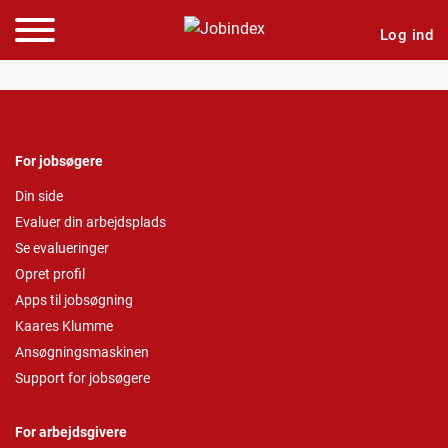
Log ind
For jobsøgere
Din side
Evaluer din arbejdsplads
Se evalueringer
Opret profil
Apps til jobsøgning
Kaares Klumme
Ansøgningsmaskinen
Support for jobsøgere
For arbejdsgivere