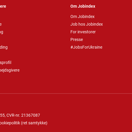
vere
Om Jobindex
Om Jobindex
e
Job hos Jobindex
ng
For investorer
Presse
ding
#JobsForUkraine
profil
bejdsgivere
 55
, CVR-nr. 21367087
ookiepolitik
(
ret samtykke
)