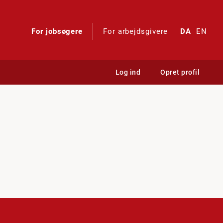
For jobsøgere
For arbejdsgivere
DA
EN
Log ind
Opret profil