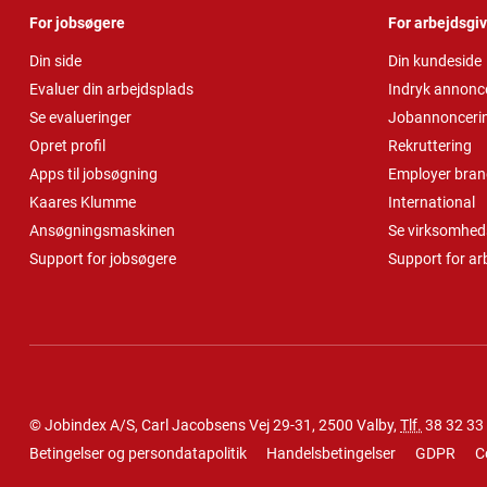
For jobsøgere
For arbejdsgi
Din side
Din kundeside
Evaluer din arbejdsplads
Indryk annonc
Se evalueringer
Jobannonceri
Opret profil
Rekruttering
Apps til jobsøgning
Employer bran
Kaares Klumme
International
Ansøgningsmaskinen
Se virksomheds
Support for jobsøgere
Support for ar
© Jobindex A/S, Carl Jacobsens Vej 29-31, 2500 Valby,
Tlf.
38 32 33
Betingelser og persondatapolitik
Handelsbetingelser
GDPR
C