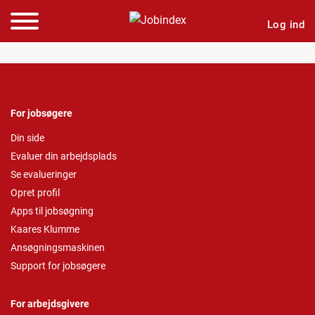
Log ind
For jobsøgere
Din side
Evaluer din arbejdsplads
Se evalueringer
Opret profil
Apps til jobsøgning
Kaares Klumme
Ansøgningsmaskinen
Support for jobsøgere
For arbejdsgivere