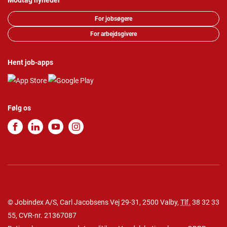
Modtag nyheder
For jobsøgere
For arbejdsgivere
Hent job-apps
Følg os
© Jobindex A/S, Carl Jacobsens Vej 29-31, 2500 Valby,
Tlf.
38 32 33
55
, CVR-nr. 21367087