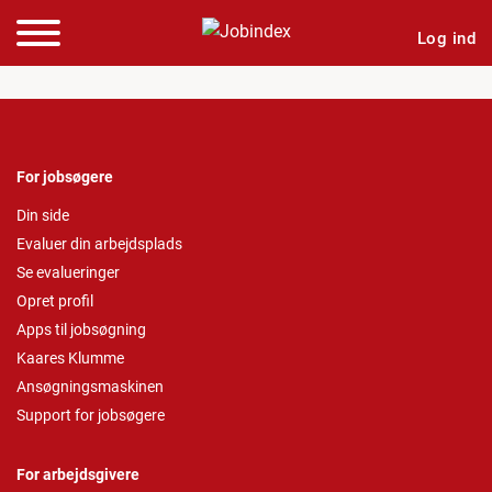
Log ind
For jobsøgere
Din side
Evaluer din arbejdsplads
Se evalueringer
Opret profil
Apps til jobsøgning
Kaares Klumme
Ansøgningsmaskinen
Support for jobsøgere
For arbejdsgivere