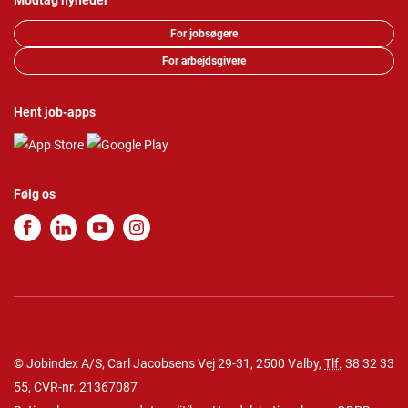
Modtag nyheder
For jobsøgere
For arbejdsgivere
Hent job-apps
Følg os
© Jobindex A/S, Carl Jacobsens Vej 29-31, 2500 Valby,
Tlf.
38 32 33
55
, CVR-nr. 21367087