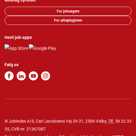
Modtag nyheder
For jobsøgere
For arbejdsgivere
Hent job-apps
Følg os
© Jobindex A/S, Carl Jacobsens Vej 29-31, 2500 Valby,
Tlf.
38 32 33
55
, CVR-nr. 21367087