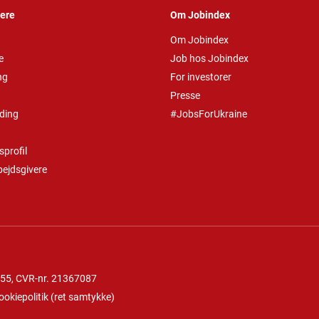
vere
Om Jobindex
Om Jobindex
e
Job hos Jobindex
ng
For investorer
Presse
ding
#JobsForUkraine
profil
bejdsgivere
 55
, CVR-nr. 21367087
ookiepolitik
(
ret samtykke
)