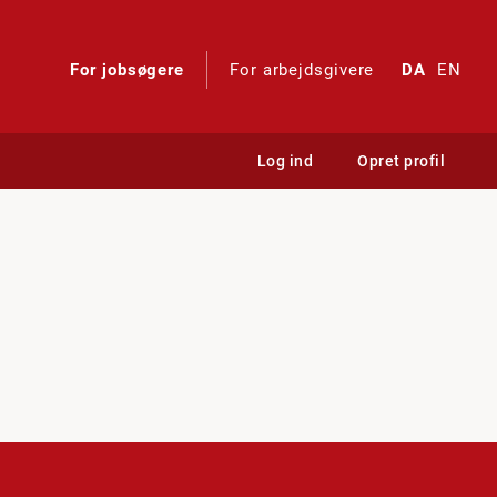
For jobsøgere
For arbejdsgivere
DA
EN
Log ind
Opret profil