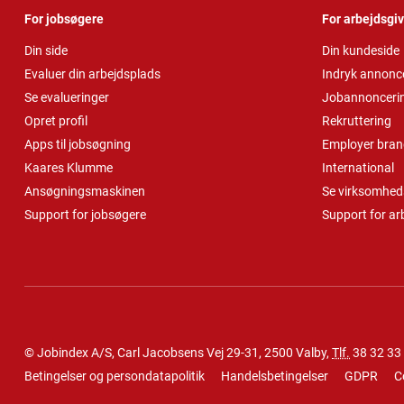
For jobsøgere
For arbejdsgi
Din side
Din kundeside
Evaluer din arbejdsplads
Indryk annonc
Se evalueringer
Jobannonceri
Opret profil
Rekruttering
Apps til jobsøgning
Employer bran
Kaares Klumme
International
Ansøgningsmaskinen
Se virksomheds
Support for jobsøgere
Support for ar
© Jobindex A/S, Carl Jacobsens Vej 29-31, 2500 Valby,
Tlf.
38 32 33
Betingelser og persondatapolitik
Handelsbetingelser
GDPR
C