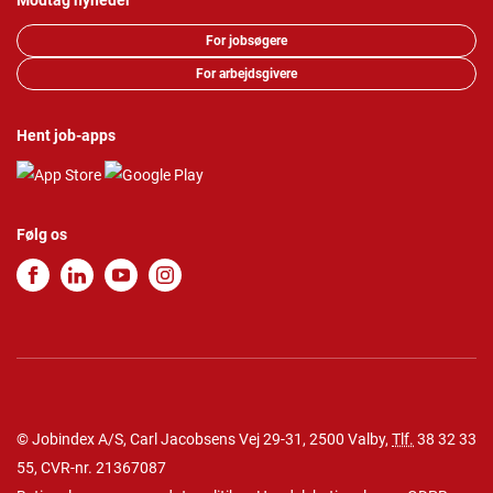
Modtag nyheder
For jobsøgere
For arbejdsgivere
Hent job-apps
Følg os
© Jobindex A/S, Carl Jacobsens Vej 29-31, 2500 Valby,
Tlf.
38 32 33
55
, CVR-nr. 21367087