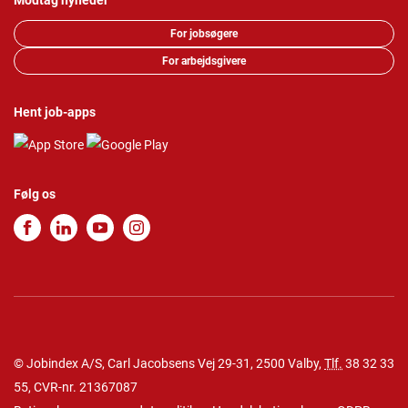
Modtag nyheder
For jobsøgere
For arbejdsgivere
Hent job-apps
Følg os
© Jobindex A/S, Carl Jacobsens Vej 29-31, 2500 Valby,
Tlf.
38 32 33
55
, CVR-nr. 21367087