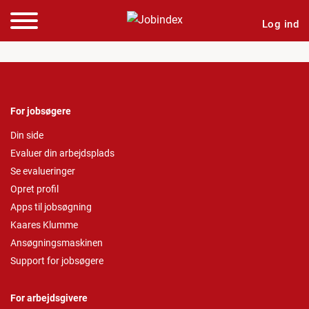
Log ind
For jobsøgere
Din side
Evaluer din arbejdsplads
Se evalueringer
Opret profil
Apps til jobsøgning
Kaares Klumme
Ansøgningsmaskinen
Support for jobsøgere
For arbejdsgivere