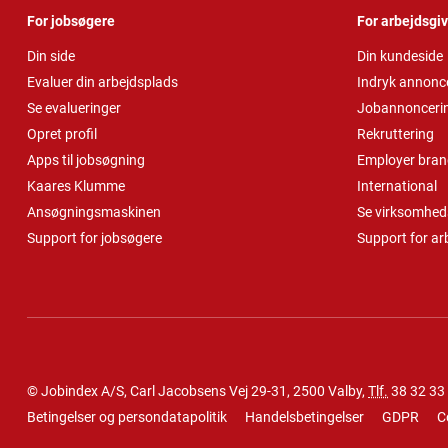
For jobsøgere
For arbejdsgi
Din side
Din kundeside
Evaluer din arbejdsplads
Indryk annonc
Se evalueringer
Jobannonceri
Opret profil
Rekruttering
Apps til jobsøgning
Employer bran
Kaares Klumme
International
Ansøgningsmaskinen
Se virksomheds
Support for jobsøgere
Support for ar
© Jobindex A/S, Carl Jacobsens Vej 29-31, 2500 Valby,
Tlf.
38 32 33
Betingelser og persondatapolitik
Handelsbetingelser
GDPR
C