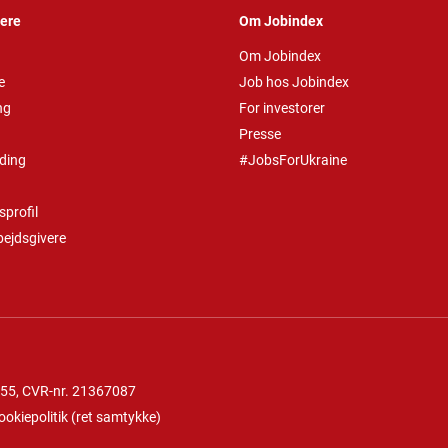
vere
Om Jobindex
Om Jobindex
e
Job hos Jobindex
ng
For investorer
Presse
ding
#JobsForUkraine
profil
bejdsgivere
 55
, CVR-nr. 21367087
ookiepolitik
(
ret samtykke
)