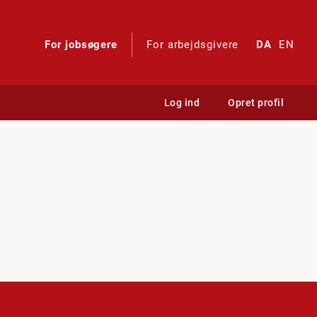
For jobsøgere
For arbejdsgivere
DA
EN
Log ind
Opret profil