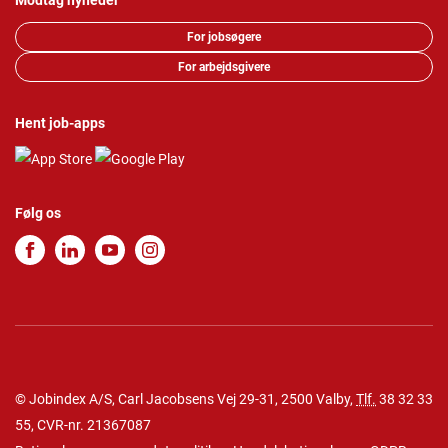
Modtag nyheder
For jobsøgere
For arbejdsgivere
Hent job-apps
Følg os
© Jobindex A/S, Carl Jacobsens Vej 29-31, 2500 Valby,
Tlf.
38 32 33
55
, CVR-nr. 21367087