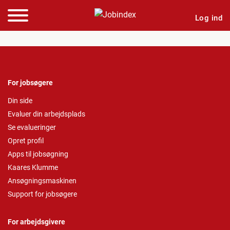
Log ind
For jobsøgere
Din side
Evaluer din arbejdsplads
Se evalueringer
Opret profil
Apps til jobsøgning
Kaares Klumme
Ansøgningsmaskinen
Support for jobsøgere
For arbejdsgivere