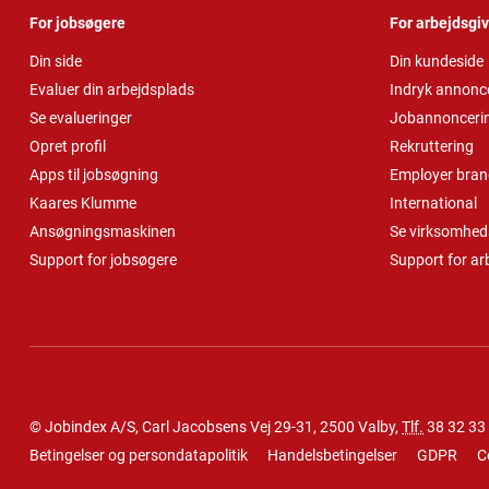
For jobsøgere
For arbejdsgi
Din side
Din kundeside
Evaluer din arbejdsplads
Indryk annonc
Se evalueringer
Jobannonceri
Opret profil
Rekruttering
Apps til jobsøgning
Employer bran
Kaares Klumme
International
Ansøgningsmaskinen
Se virksomheds
Support for jobsøgere
Support for ar
© Jobindex A/S, Carl Jacobsens Vej 29-31, 2500 Valby,
Tlf.
38 32 33
Betingelser og persondatapolitik
Handelsbetingelser
GDPR
C