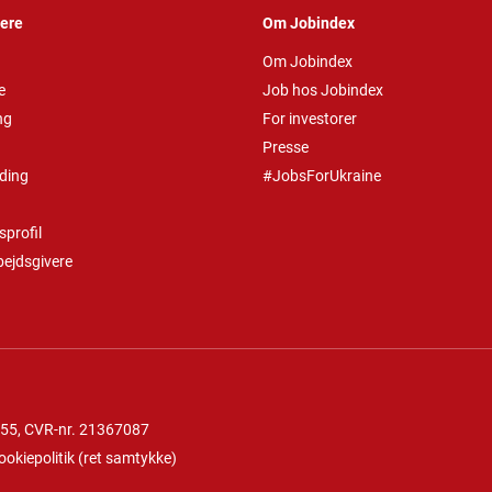
vere
Om Jobindex
Om Jobindex
e
Job hos Jobindex
ng
For investorer
Presse
ding
#JobsForUkraine
profil
bejdsgivere
 55
, CVR-nr. 21367087
ookiepolitik
(
ret samtykke
)