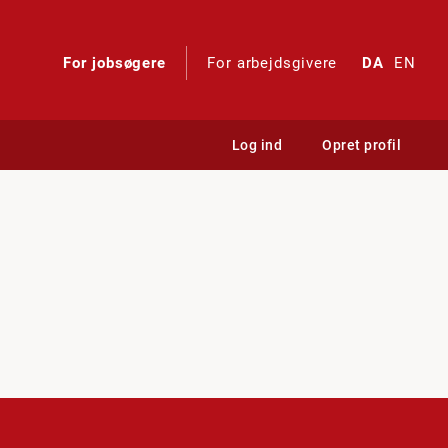
For jobsøgere
For arbejdsgivere
DA
EN
Log ind
Opret profil