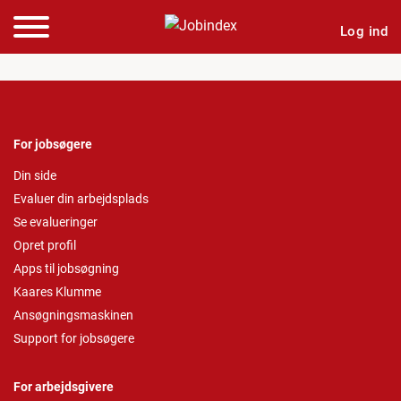
Log ind
For jobsøgere
Din side
Evaluer din arbejdsplads
Se evalueringer
Opret profil
Apps til jobsøgning
Kaares Klumme
Ansøgningsmaskinen
Support for jobsøgere
For arbejdsgivere