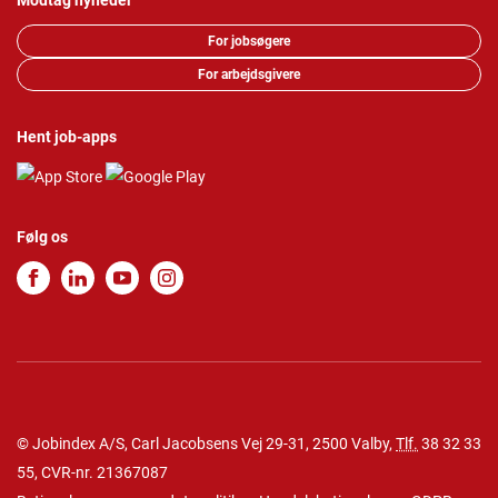
Modtag nyheder
For jobsøgere
For arbejdsgivere
Hent job-apps
Følg os
© Jobindex A/S, Carl Jacobsens Vej 29-31, 2500 Valby,
Tlf.
38 32 33
55
, CVR-nr. 21367087