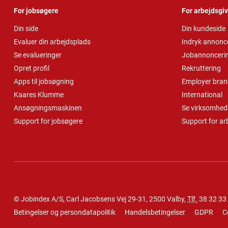
For jobsøgere
For arbejdsgi
Din side
Din kundeside
Evaluer din arbejdsplads
Indryk annonc
Se evalueringer
Jobannonceri
Opret profil
Rekruttering
Apps til jobsøgning
Employer bran
Kaares Klumme
International
Ansøgningsmaskinen
Se virksomheds
Support for jobsøgere
Support for ar
© Jobindex A/S, Carl Jacobsens Vej 29-31, 2500 Valby,
Tlf.
38 32 33
Betingelser og persondatapolitik
Handelsbetingelser
GDPR
C