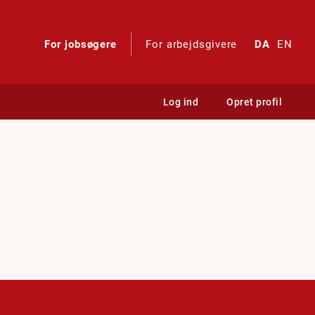
For jobsøgere
For arbejdsgivere
DA
EN
Log ind
Opret profil