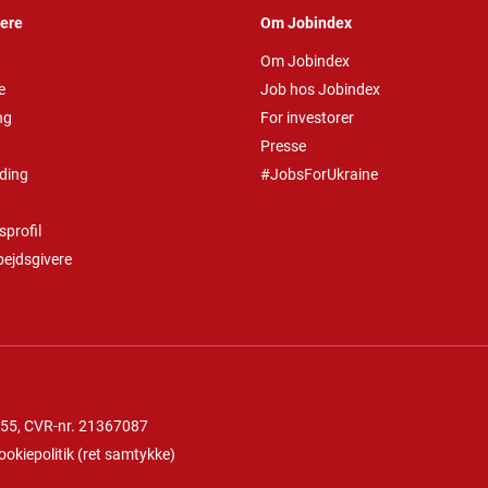
vere
Om Jobindex
Om Jobindex
e
Job hos Jobindex
ng
For investorer
Presse
ding
#JobsForUkraine
profil
bejdsgivere
 55
, CVR-nr. 21367087
ookiepolitik
(
ret samtykke
)