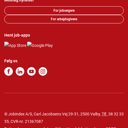
Modtag nyheder
For jobsøgere
For arbejdsgivere
Hent job-apps
Følg os
© Jobindex A/S, Carl Jacobsens Vej 29-31, 2500 Valby,
Tlf.
38 32 33
55
, CVR-nr. 21367087