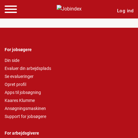
Log ind
For jobsøgere
Din side
Evaluer din arbejdsplads
Se evalueringer
Opret profil
Apps til jobsøgning
Kaares Klumme
Ansøgningsmaskinen
Support for jobsøgere
For arbejdsgivere