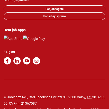
Modtag nyheder
For jobsøgere
For arbejdsgivere
Hent job-apps
Følg os
© Jobindex A/S, Carl Jacobsens Vej 29-31, 2500 Valby,
Tlf.
38 32 33
55
, CVR-nr. 21367087