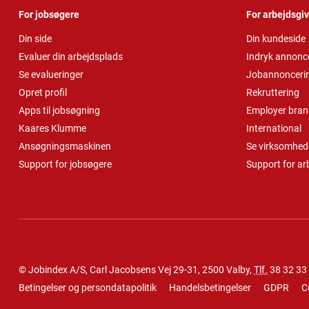
For jobsøgere
For arbejdsgi
Din side
Din kundeside
Evaluer din arbejdsplads
Indryk annonc
Se evalueringer
Jobannonceri
Opret profil
Rekruttering
Apps til jobsøgning
Employer bran
Kaares Klumme
International
Ansøgningsmaskinen
Se virksomheds
Support for jobsøgere
Support for ar
© Jobindex A/S, Carl Jacobsens Vej 29-31, 2500 Valby,
Tlf.
38 32 33
Betingelser og persondatapolitik
Handelsbetingelser
GDPR
C