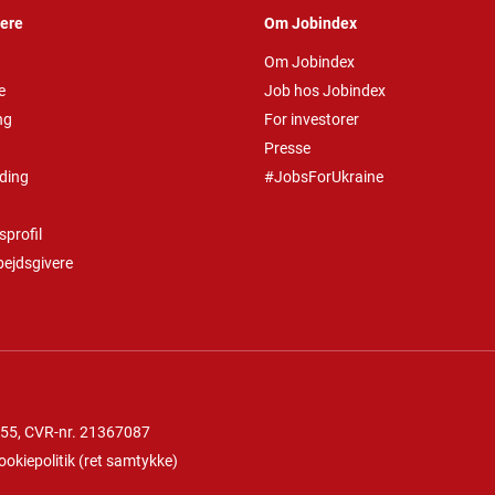
vere
Om Jobindex
Om Jobindex
e
Job hos Jobindex
ng
For investorer
Presse
ding
#JobsForUkraine
profil
bejdsgivere
 55
, CVR-nr. 21367087
ookiepolitik
(
ret samtykke
)