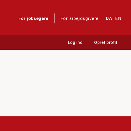
For jobsøgere
For arbejdsgivere
DA
EN
Log ind
Opret profil