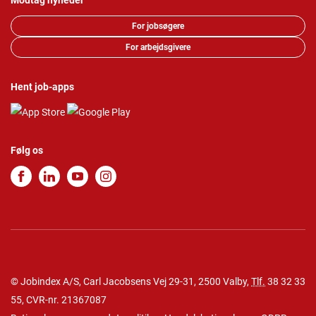
Modtag nyheder
For jobsøgere
For arbejdsgivere
Hent job-apps
Følg os
© Jobindex A/S, Carl Jacobsens Vej 29-31, 2500 Valby,
Tlf.
38 32 33
55
, CVR-nr. 21367087