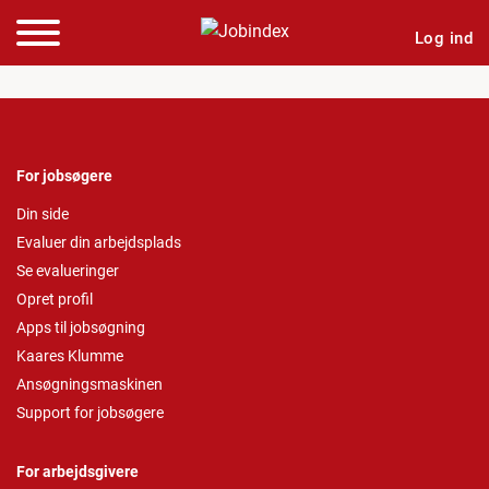
Log ind
For jobsøgere
Din side
Evaluer din arbejdsplads
Se evalueringer
Opret profil
Apps til jobsøgning
Kaares Klumme
Ansøgningsmaskinen
Support for jobsøgere
For arbejdsgivere