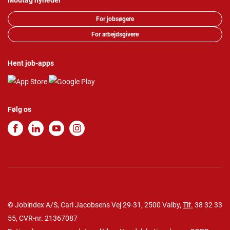
Modtag nyheder
For jobsøgere
For arbejdsgivere
Hent job-apps
Følg os
© Jobindex A/S, Carl Jacobsens Vej 29-31, 2500 Valby,
Tlf.
38 32 33
55
, CVR-nr. 21367087