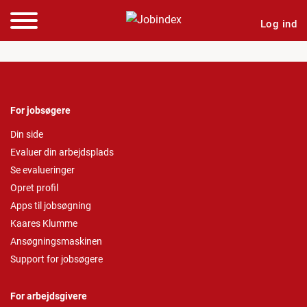
Log ind
For jobsøgere
Din side
Evaluer din arbejdsplads
Se evalueringer
Opret profil
Apps til jobsøgning
Kaares Klumme
Ansøgningsmaskinen
Support for jobsøgere
For arbejdsgivere