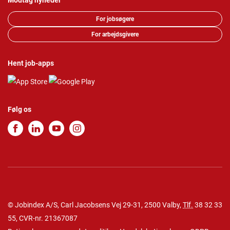
Modtag nyheder
For jobsøgere
For arbejdsgivere
Hent job-apps
Følg os
© Jobindex A/S, Carl Jacobsens Vej 29-31, 2500 Valby,
Tlf.
38 32 33
55
, CVR-nr. 21367087