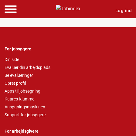
Log ind
For jobsøgere
Din side
Evaluer din arbejdsplads
Se evalueringer
Opret profil
Apps til jobsøgning
Kaares Klumme
Ansøgningsmaskinen
Support for jobsøgere
For arbejdsgivere