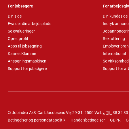
For jobsøgere
For arbejdsgi
Din side
Din kundeside
Evaluer din arbejdsplads
Indryk annonc
Se evalueringer
Jobannonceri
Opret profil
Rekruttering
Apps til jobsøgning
Employer bran
Kaares Klumme
International
Ansøgningsmaskinen
Se virksomheds
Support for jobsøgere
Support for ar
© Jobindex A/S, Carl Jacobsens Vej 29-31, 2500 Valby,
Tlf.
38 32 33
Betingelser og persondatapolitik
Handelsbetingelser
GDPR
C