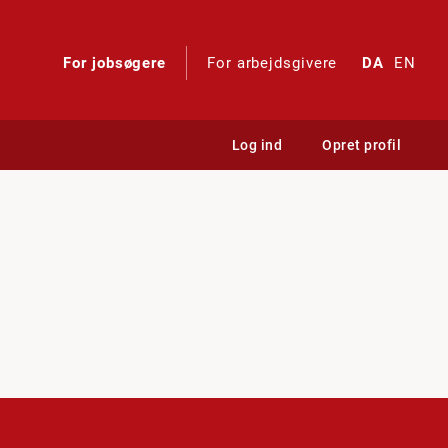
For jobsøgere
For arbejdsgivere
DA
EN
Log ind
Opret profil