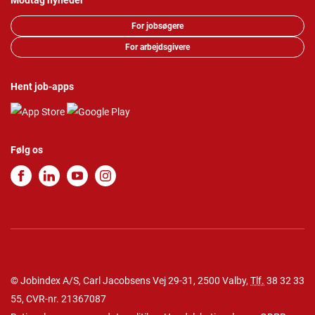
Modtag nyheder
For jobsøgere
For arbejdsgivere
Hent job-apps
Følg os
© Jobindex A/S, Carl Jacobsens Vej 29-31, 2500 Valby,
Tlf.
38 32 33
55
, CVR-nr. 21367087