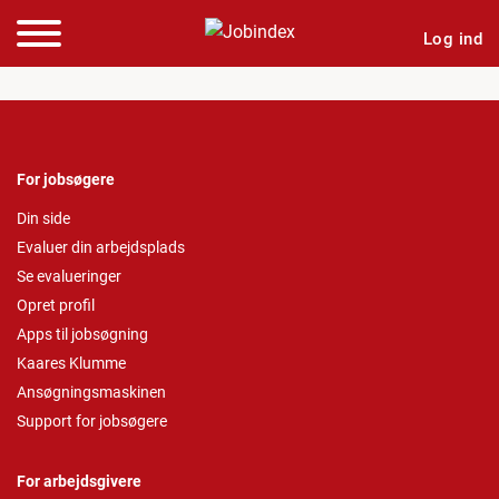
Log ind
For jobsøgere
Din side
Evaluer din arbejdsplads
Se evalueringer
Opret profil
Apps til jobsøgning
Kaares Klumme
Ansøgningsmaskinen
Support for jobsøgere
For arbejdsgivere