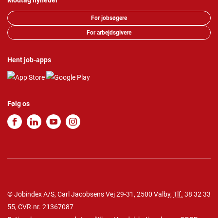
Modtag nyheder
For jobsøgere
For arbejdsgivere
Hent job-apps
Følg os
© Jobindex A/S, Carl Jacobsens Vej 29-31, 2500 Valby,
Tlf.
38 32 33
55
, CVR-nr. 21367087