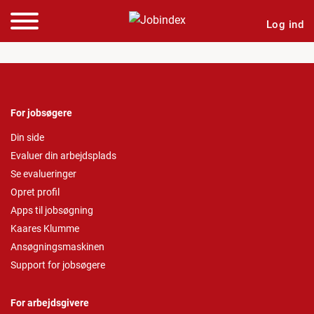
Log ind
For jobsøgere
Din side
Evaluer din arbejdsplads
Se evalueringer
Opret profil
Apps til jobsøgning
Kaares Klumme
Ansøgningsmaskinen
Support for jobsøgere
For arbejdsgivere