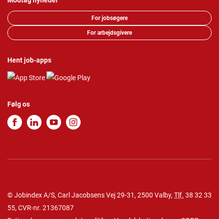
Modtag nyheder
For jobsøgere
For arbejdsgivere
Hent job-apps
Følg os
© Jobindex A/S, Carl Jacobsens Vej 29-31, 2500 Valby,
Tlf.
38 32 33
55
, CVR-nr. 21367087