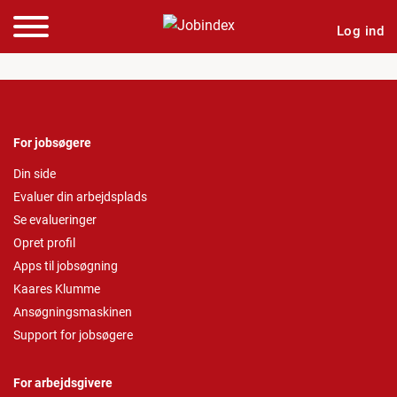
Log ind
For jobsøgere
Din side
Evaluer din arbejdsplads
Se evalueringer
Opret profil
Apps til jobsøgning
Kaares Klumme
Ansøgningsmaskinen
Support for jobsøgere
For arbejdsgivere