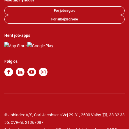
Modtag nyheder
For jobsøgere
For arbejdsgivere
Hent job-apps
Følg os
© Jobindex A/S, Carl Jacobsens Vej 29-31, 2500 Valby,
Tlf.
38 32 33
55
, CVR-nr. 21367087