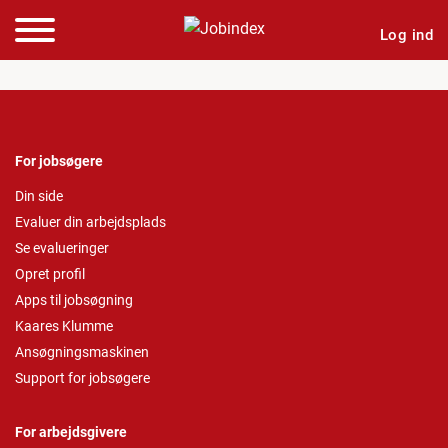
Log ind
For jobsøgere
Din side
Evaluer din arbejdsplads
Se evalueringer
Opret profil
Apps til jobsøgning
Kaares Klumme
Ansøgningsmaskinen
Support for jobsøgere
For arbejdsgivere