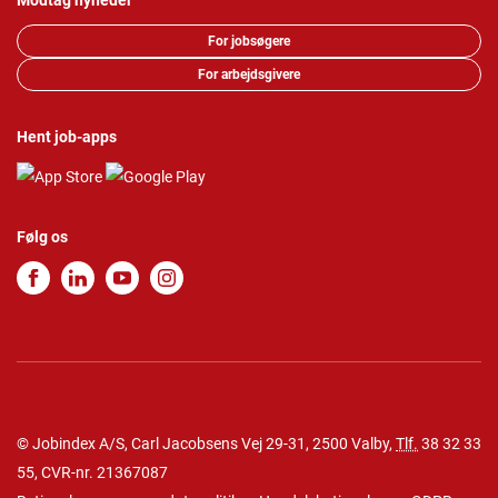
Modtag nyheder
For jobsøgere
For arbejdsgivere
Hent job-apps
Følg os
© Jobindex A/S, Carl Jacobsens Vej 29-31, 2500 Valby,
Tlf.
38 32 33
55
, CVR-nr. 21367087