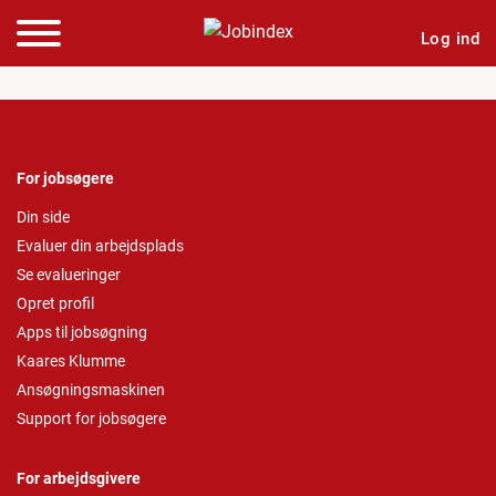
Log ind
For jobsøgere
Din side
Evaluer din arbejdsplads
Se evalueringer
Opret profil
Apps til jobsøgning
Kaares Klumme
Ansøgningsmaskinen
Support for jobsøgere
For arbejdsgivere