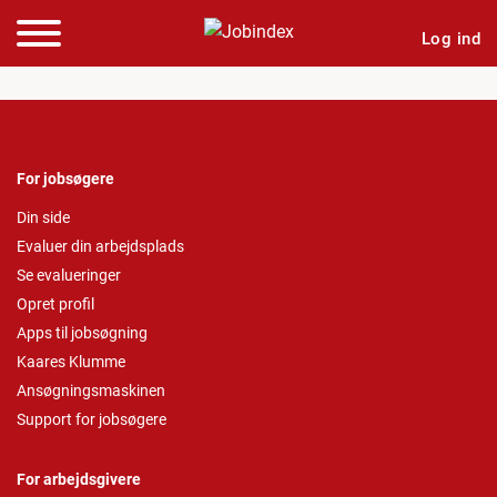
Log ind
For jobsøgere
Din side
Evaluer din arbejdsplads
Se evalueringer
Opret profil
Apps til jobsøgning
Kaares Klumme
Ansøgningsmaskinen
Support for jobsøgere
For arbejdsgivere