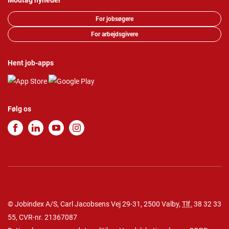
Modtag nyheder
For jobsøgere
For arbejdsgivere
Hent job-apps
Følg os
© Jobindex A/S, Carl Jacobsens Vej 29-31, 2500 Valby,
Tlf.
38 32 33
55
, CVR-nr. 21367087