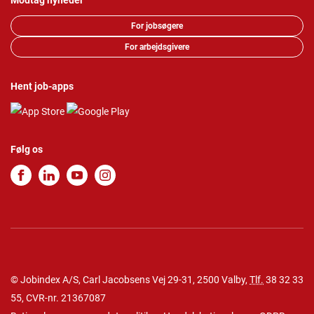
Modtag nyheder
For jobsøgere
For arbejdsgivere
Hent job-apps
Følg os
© Jobindex A/S, Carl Jacobsens Vej 29-31, 2500 Valby,
Tlf.
38 32 33
55
, CVR-nr. 21367087