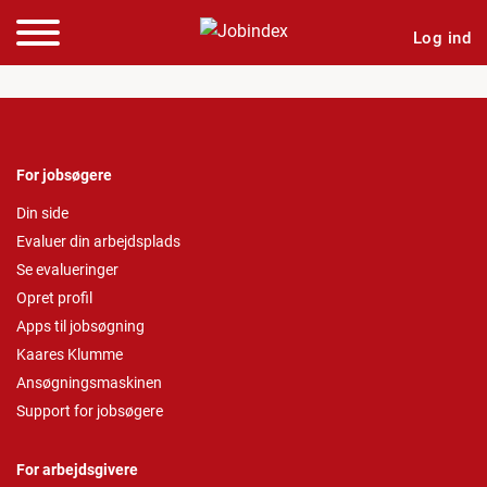
Log ind
For jobsøgere
Din side
Evaluer din arbejdsplads
Se evalueringer
Opret profil
Apps til jobsøgning
Kaares Klumme
Ansøgningsmaskinen
Support for jobsøgere
For arbejdsgivere