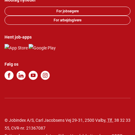
Modtag nyheder
For jobsøgere
For arbejdsgivere
Hent job-apps
Følg os
© Jobindex A/S, Carl Jacobsens Vej 29-31, 2500 Valby,
Tlf.
38 32 33
55
, CVR-nr. 21367087