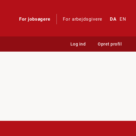
For jobsøgere
For arbejdsgivere
DA
EN
Log ind
Opret profil