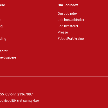
vere
Om Jobindex
Om Jobindex
e
Job hos Jobindex
ng
For investorer
Presse
ding
#JobsForUkraine
profil
bejdsgivere
 55
, CVR-nr. 21367087
ookiepolitik
(
ret samtykke
)