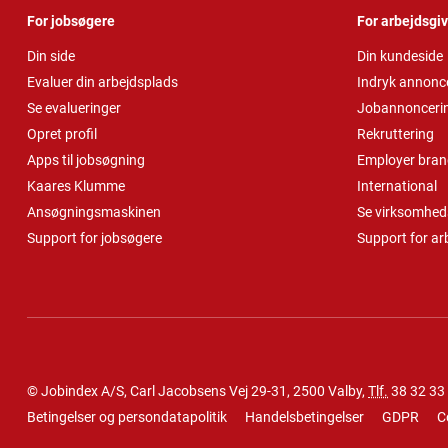
For jobsøgere
For arbejdsgi
Din side
Din kundeside
Evaluer din arbejdsplads
Indryk annonc
Se evalueringer
Jobannonceri
Opret profil
Rekruttering
Apps til jobsøgning
Employer bran
Kaares Klumme
International
Ansøgningsmaskinen
Se virksomheds
Support for jobsøgere
Support for ar
© Jobindex A/S, Carl Jacobsens Vej 29-31, 2500 Valby,
Tlf.
38 32 33
Betingelser og persondatapolitik
Handelsbetingelser
GDPR
C