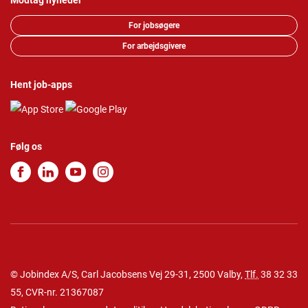
Modtag nyheder
For jobsøgere
For arbejdsgivere
Hent job-apps
Følg os
© Jobindex A/S, Carl Jacobsens Vej 29-31, 2500 Valby,
Tlf.
38 32 33
55
, CVR-nr. 21367087