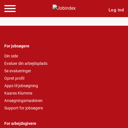
Log ind
For jobsøgere
Din side
Evaluer din arbejdsplads
Se evalueringer
Opret profil
Apps til jobsøgning
Kaares Klumme
Ansøgningsmaskinen
Support for jobsøgere
For arbejdsgivere