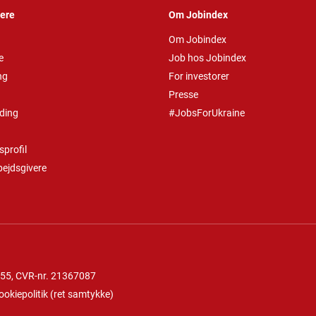
vere
Om Jobindex
Om Jobindex
e
Job hos Jobindex
ng
For investorer
Presse
ding
#JobsForUkraine
profil
bejdsgivere
 55
, CVR-nr. 21367087
ookiepolitik
(
ret samtykke
)