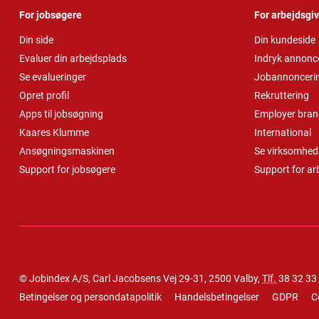
For jobsøgere
For arbejdsgi
Din side
Din kundeside
Evaluer din arbejdsplads
Indryk annonc
Se evalueringer
Jobannonceri
Opret profil
Rekruttering
Apps til jobsøgning
Employer bran
Kaares Klumme
International
Ansøgningsmaskinen
Se virksomheds
Support for jobsøgere
Support for ar
© Jobindex A/S, Carl Jacobsens Vej 29-31, 2500 Valby,
Tlf.
38 32 33
Betingelser og persondatapolitik
Handelsbetingelser
GDPR
C