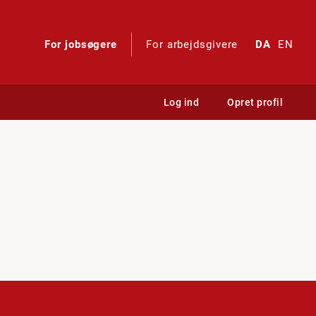
For jobsøgere
For arbejdsgivere
DA
EN
Log ind
Opret profil