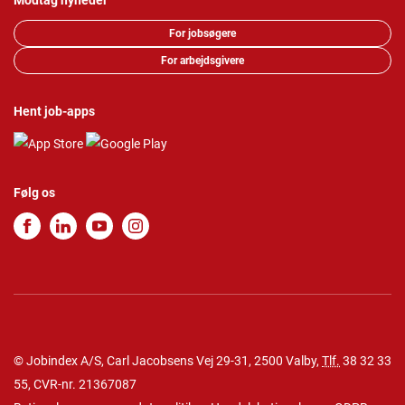
Modtag nyheder
For jobsøgere
For arbejdsgivere
Hent job-apps
Følg os
© Jobindex A/S, Carl Jacobsens Vej 29-31, 2500 Valby,
Tlf.
38 32 33
55
, CVR-nr. 21367087