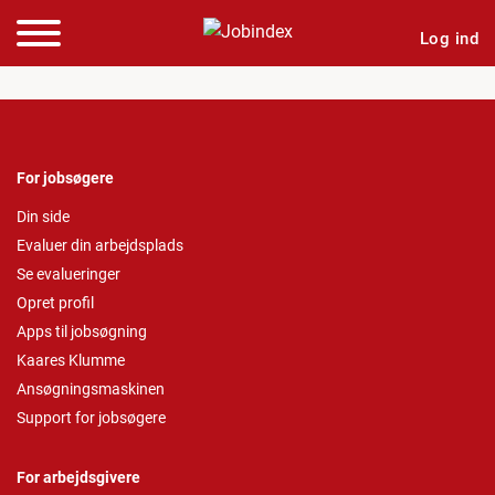
Log ind
For jobsøgere
Din side
Evaluer din arbejdsplads
Se evalueringer
Opret profil
Apps til jobsøgning
Kaares Klumme
Ansøgningsmaskinen
Support for jobsøgere
For arbejdsgivere