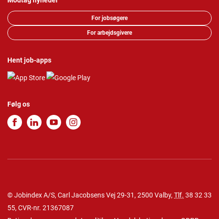
Modtag nyheder
For jobsøgere
For arbejdsgivere
Hent job-apps
Følg os
© Jobindex A/S, Carl Jacobsens Vej 29-31, 2500 Valby,
Tlf.
38 32 33
55
, CVR-nr. 21367087