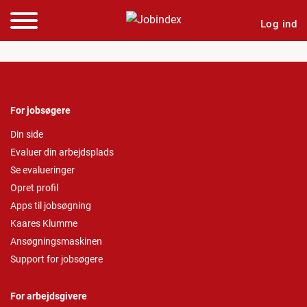
Log ind
For jobsøgere
Din side
Evaluer din arbejdsplads
Se evalueringer
Opret profil
Apps til jobsøgning
Kaares Klumme
Ansøgningsmaskinen
Support for jobsøgere
For arbejdsgivere