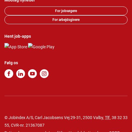
Modtag nyheder
For jobsøgere
For arbejdsgivere
Hent job-apps
Følg os
© Jobindex A/S, Carl Jacobsens Vej 29-31, 2500 Valby,
Tlf.
38 32 33
55
, CVR-nr. 21367087