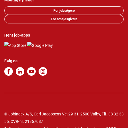
Modtag nyheder
For jobsøgere
For arbejdsgivere
Hent job-apps
Følg os
© Jobindex A/S, Carl Jacobsens Vej 29-31, 2500 Valby,
Tlf.
38 32 33
55
, CVR-nr. 21367087