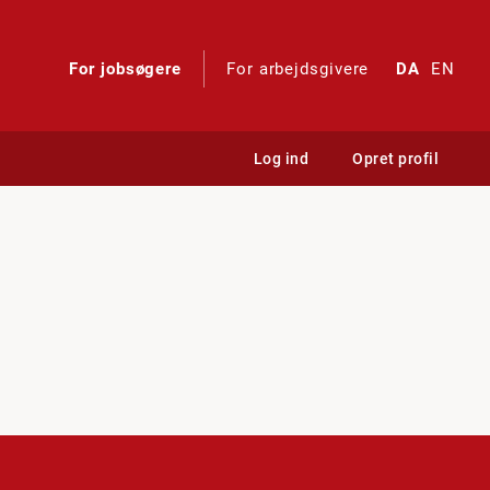
For jobsøgere
For arbejdsgivere
DA
EN
Log ind
Opret profil