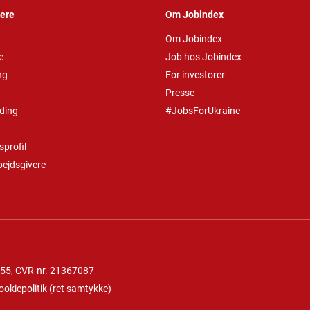
vere
Om Jobindex
Om Jobindex
e
Job hos Jobindex
ng
For investorer
Presse
ding
#JobsForUkraine
profil
bejdsgivere
 55
, CVR-nr. 21367087
ookiepolitik
(
ret samtykke
)