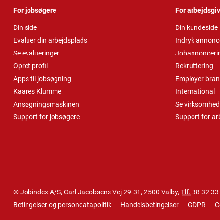
For jobsøgere
For arbejdsgi
Din side
Din kundeside
Evaluer din arbejdsplads
Indryk annonc
Se evalueringer
Jobannonceri
Opret profil
Rekruttering
Apps til jobsøgning
Employer bran
Kaares Klumme
International
Ansøgningsmaskinen
Se virksomheds
Support for jobsøgere
Support for ar
© Jobindex A/S, Carl Jacobsens Vej 29-31, 2500 Valby,
Tlf.
38 32 33
Betingelser og persondatapolitik
Handelsbetingelser
GDPR
C