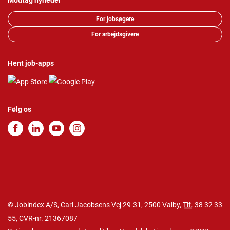
Modtag nyheder
For jobsøgere
For arbejdsgivere
Hent job-apps
Følg os
© Jobindex A/S, Carl Jacobsens Vej 29-31, 2500 Valby,
Tlf.
38 32 33
55
, CVR-nr. 21367087