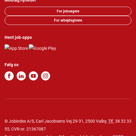
Modtag nyheder
For jobsøgere
For arbejdsgivere
Hent job-apps
Følg os
© Jobindex A/S, Carl Jacobsens Vej 29-31, 2500 Valby,
Tlf.
38 32 33
55
, CVR-nr. 21367087