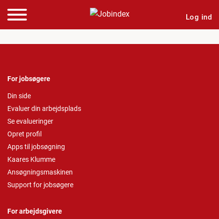
Log ind
For jobsøgere
Din side
Evaluer din arbejdsplads
Se evalueringer
Opret profil
Apps til jobsøgning
Kaares Klumme
Ansøgningsmaskinen
Support for jobsøgere
For arbejdsgivere