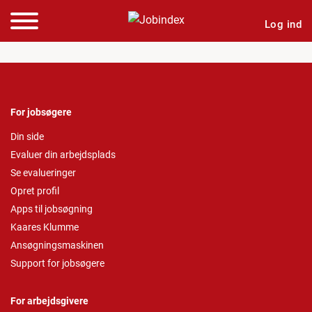
Log ind
For jobsøgere
Din side
Evaluer din arbejdsplads
Se evalueringer
Opret profil
Apps til jobsøgning
Kaares Klumme
Ansøgningsmaskinen
Support for jobsøgere
For arbejdsgivere