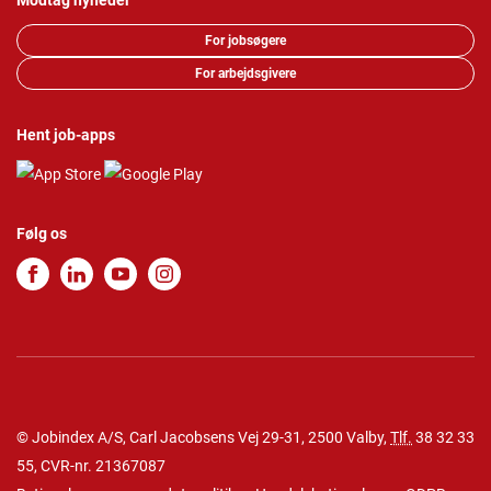
Modtag nyheder
For jobsøgere
For arbejdsgivere
Hent job-apps
Følg os
© Jobindex A/S, Carl Jacobsens Vej 29-31, 2500 Valby,
Tlf.
38 32 33
55
, CVR-nr. 21367087