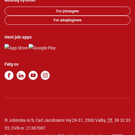
Modtag nyheder
For jobsøgere
For arbejdsgivere
Hent job-apps
Følg os
© Jobindex A/S, Carl Jacobsens Vej 29-31, 2500 Valby,
Tlf.
38 32 33
55
, CVR-nr. 21367087