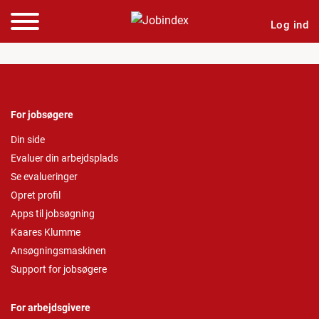
Log ind
For jobsøgere
Din side
Evaluer din arbejdsplads
Se evalueringer
Opret profil
Apps til jobsøgning
Kaares Klumme
Ansøgningsmaskinen
Support for jobsøgere
For arbejdsgivere