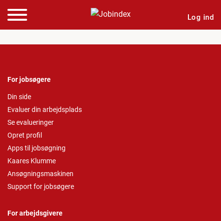
Log ind
For jobsøgere
Din side
Evaluer din arbejdsplads
Se evalueringer
Opret profil
Apps til jobsøgning
Kaares Klumme
Ansøgningsmaskinen
Support for jobsøgere
For arbejdsgivere