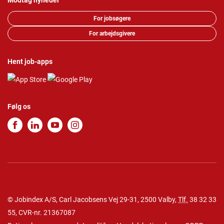
Modtag nyheder
For jobsøgere
For arbejdsgivere
Hent job-apps
Følg os
© Jobindex A/S, Carl Jacobsens Vej 29-31, 2500 Valby,
Tlf.
38 32 33
55
, CVR-nr. 21367087