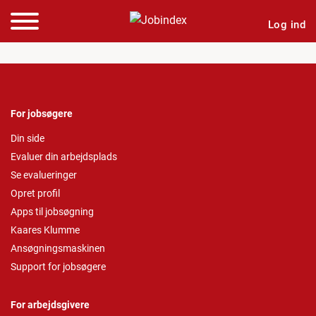
Log ind
For jobsøgere
Din side
Evaluer din arbejdsplads
Se evalueringer
Opret profil
Apps til jobsøgning
Kaares Klumme
Ansøgningsmaskinen
Support for jobsøgere
For arbejdsgivere