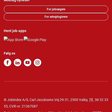
Modtag nyheder
For jobsøgere
For arbejdsgivere
Hent job-apps
Følg os
© Jobindex A/S, Carl Jacobsens Vej 29-31, 2500 Valby,
Tlf.
38 32 33
55
, CVR-nr. 21367087