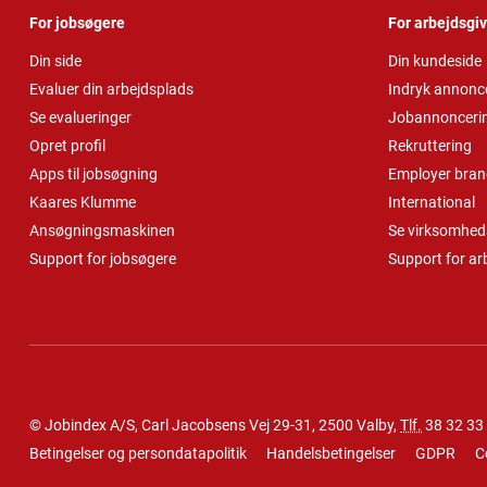
For jobsøgere
For arbejdsgi
Din side
Din kundeside
Evaluer din arbejdsplads
Indryk annonc
Se evalueringer
Jobannonceri
Opret profil
Rekruttering
Apps til jobsøgning
Employer bran
Kaares Klumme
International
Ansøgningsmaskinen
Se virksomheds
Support for jobsøgere
Support for ar
© Jobindex A/S, Carl Jacobsens Vej 29-31, 2500 Valby,
Tlf.
38 32 33
Betingelser og persondatapolitik
Handelsbetingelser
GDPR
C