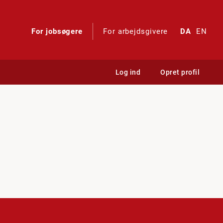
For jobsøgere
For arbejdsgivere
DA
EN
Log ind
Opret profil