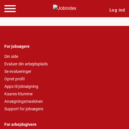
Log ind
For jobsøgere
Din side
Evaluer din arbejdsplads
Se evalueringer
Opret profil
Apps til jobsøgning
Kaares Klumme
Ansøgningsmaskinen
Support for jobsøgere
For arbejdsgivere