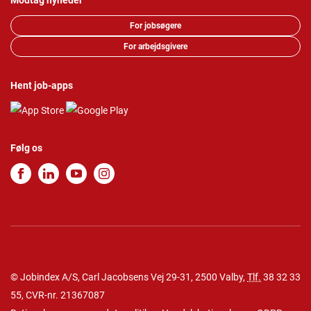
Modtag nyheder
For jobsøgere
For arbejdsgivere
Hent job-apps
Følg os
© Jobindex A/S, Carl Jacobsens Vej 29-31, 2500 Valby,
Tlf.
38 32 33
55
, CVR-nr. 21367087