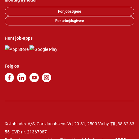
Modtag nyheder
For jobsøgere
For arbejdsgivere
Hent job-apps
Følg os
© Jobindex A/S, Carl Jacobsens Vej 29-31, 2500 Valby,
Tlf.
38 32 33
55
, CVR-nr. 21367087