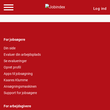
Log ind
For jobsøgere
Din side
Evaluer din arbejdsplads
Se evalueringer
Opret profil
Apps til jobsøgning
Kaares Klumme
Ansøgningsmaskinen
Support for jobsøgere
For arbejdsgivere