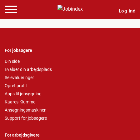
Log ind
For jobsøgere
Din side
Evaluer din arbejdsplads
Se evalueringer
Opret profil
Apps til jobsøgning
Kaares Klumme
Ansøgningsmaskinen
Support for jobsøgere
For arbejdsgivere