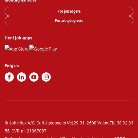
Modtag nyheder
For jobsøgere
For arbejdsgivere
Hent job-apps
Følg os
© Jobindex A/S, Carl Jacobsens Vej 29-31, 2500 Valby,
Tlf.
38 32 33
55
, CVR-nr. 21367087